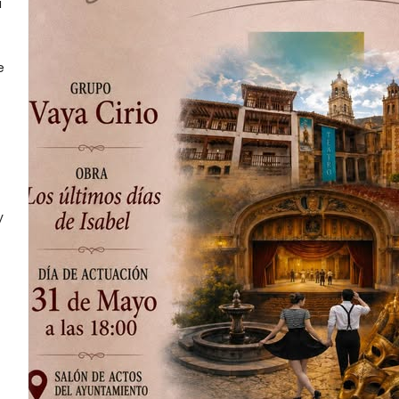
í
e
y