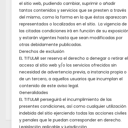
el sitio web, pudiendo cambiar, suprimir o añadir
𝘄𝗲𝗯 𝗱
tantos contenidos y servicios que se presten a través
𝗱𝗲 𝗩𝗶
del mismo, como la forma en la que éstos aparezcan
𝗠𝗮𝗿𝗾
representados o localizados en el sitio. La vigencia de
𝗲𝗻𝗺𝗮
las citadas condiciones irá en función de su exposició
𝟰𝟲𝟴 𝗽
y estarán vigentes hasta que sean modificadas por
otras debidamente publicadas.
𝗶𝗻𝗻𝗼𝘃
Derechos de exclusión
𝗲𝗱𝘂𝗰
EL TITULAR ser reserva el derecho a denegar o retirar el
23 DE 
acceso al sitio web y/o los servicios ofrecidos sin
necesidad de advertencia previa, a instancia propia o
de un tercero, a aquellos usuarios que incumplan el
contenido de este aviso legal.
Generalidades
EL TITULAR perseguirá el incumplimiento de las
presentes condiciones, así como cualquier utilización
indebida del sitio ejerciendo todas las acciones civiles
y penales que le puedan corresponder en derecho.
Legislación aplicable y jurisdicción