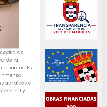
cejalía de
ca de la
anzanares. Es
l inmenso
tras raíces a
fesional y