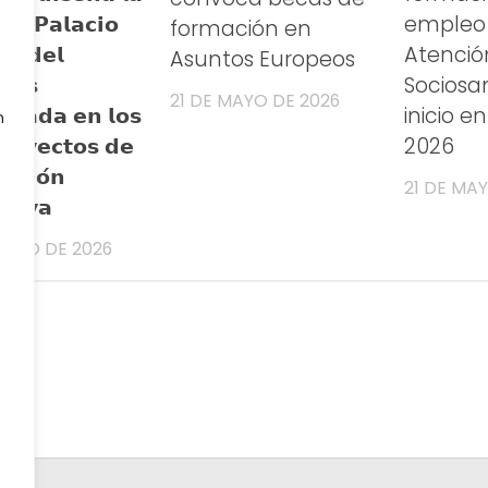
𝗲𝗹 𝗣𝗮𝗹𝗮𝗰𝗶𝗼
empleo
formación en
𝘀𝗼 𝗱𝗲𝗹
Atenció
Asuntos Europeos
𝗲́𝘀
Sociosan
21 DE MAYO DE 2026
𝗰𝗮𝗱𝗮 𝗲𝗻 𝗹𝗼𝘀
inicio e
n
𝗿𝗼𝘆𝗲𝗰𝘁𝗼𝘀 𝗱𝗲
2026
𝗮𝗰𝗶𝗼́𝗻
21 DE MA
𝘁𝗶𝘃𝗮
JUNIO DE 2026