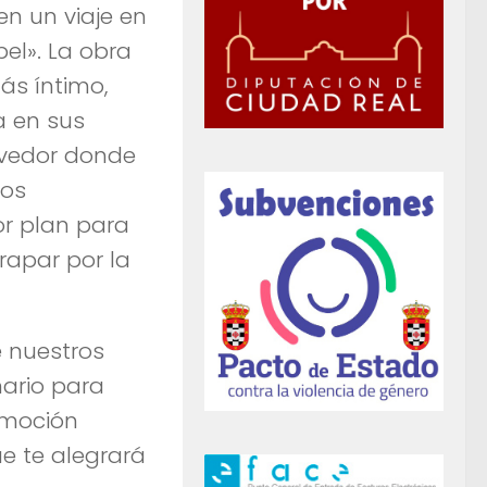
en un viaje en
el». La obra
ás íntimo,
a en sus
ovedor donde
los
or plan para
rapar por la
e nuestros
ario para
emoción
e te alegrará