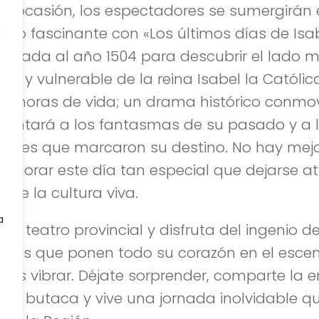
ta ocasión, los espectadores se sumergirán 
empo fascinante con «Los últimos días de Isab
e
raslada al año 1504 para descubrir el lado m
o y vulnerable de la reina Isabel la Católic
as horas de vida; un drama histórico conm
frentará a los fantasmas de su pasado y a 
najes que marcaron su destino. No hay mej
morar este día tan especial que dejarse at
 de la cultura viva.
a
 el teatro provincial y disfruta del ingenio d
ores que ponen todo su corazón en el escen
nos vibrar. Déjate sorprender, comparte la 
 la butaca y vive una jornada inolvidable qu