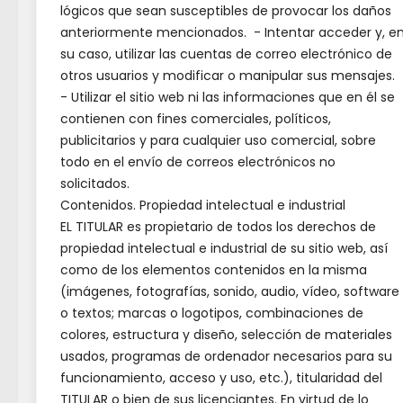
24 de julio:
Santiago.
lógicos que sean susceptibles de provocar los daños
15 de agosto:
Asunción de la
anteriormente mencionados. - Intentar acceder y, e
su caso, utilizar las cuentas de correo electrónico de
Virgen (sábado).
otros usuarios y modificar o manipular sus mensajes.
12 de octubre:
Fiesta Nacional de
- Utilizar el sitio web ni las informaciones que en él se
España (lunes).
contienen con fines comerciales, políticos,
2 de noviembre:
Fiesta de Todos
publicitarios y para cualquier uso comercial, sobre
los Santos (lunes, traslada el 1 de
todo en el envío de correos electrónicos no
noviembre).
solicitados.
Con m
30 de noviembre:
San Andrés.
Contenidos. Propiedad intelectual e industrial
Cultur
8 de diciembre:
Inmaculada
EL TITULAR es propietario de todos los derechos de
propiedad intelectual e industrial de su sitio web, así
Concepción (martes).
mano 
como de los elementos contenidos en la misma
25 de diciembre:
Navidad (viernes)
el mo
(imágenes, fotografías, sonido, audio, vídeo, software
talen
o textos; marcas o logotipos, combinaciones de
colores, estructura y diseño, selección de materiales
Entradas recientes
travé
usados, programas de ordenador necesarios para su
llena
funcionamiento, acceso y uso, etc.), titularidad del
TITULAR o bien de sus licenciantes. En virtud de lo