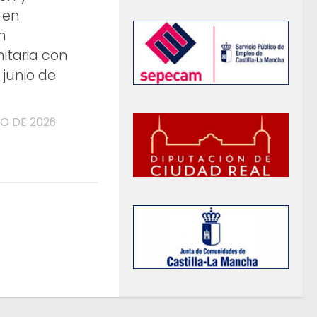
 en
n
itaria con
n junio de
YO DE 2026