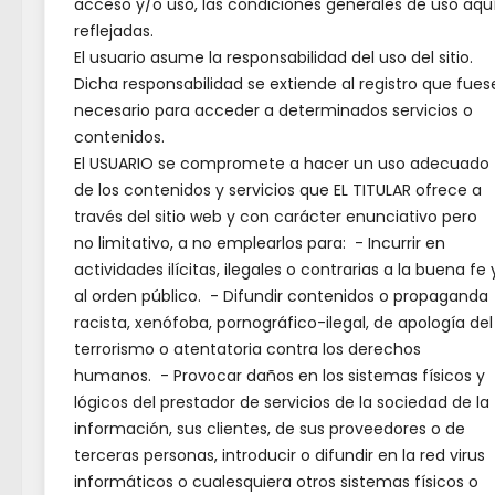
acceso y/o uso, las condiciones generales de uso aqu
reflejadas.
FESTIVOS CLM Y LOCALES 2026
El usuario asume la responsabilidad del uso del sitio.
Dicha responsabilidad se extiende al registro que fues
necesario para acceder a determinados servicios o
1 de enero:
Año Nuevo (jueves).
contenidos.
6 de enero:
Epifanía del
El USUARIO se compromete a hacer un uso adecuado
Señor/Reyes (martes).
de los contenidos y servicios que EL TITULAR ofrece a
2 de abril:
Jueves Santo (jueves).
través del sitio web y con carácter enunciativo pero
3 de abril:
Viernes Santo
no limitativo, a no emplearlos para: - Incurrir en
(viernes).o
actividades ilícitas, ilegales o contrarias a la buena fe 
6 de abril:
Lunes de Pascua (lunes
al orden público. - Difundir contenidos o propaganda
racista, xenófoba, pornográfico-ilegal, de apología del
- festivo regional).
terrorismo o atentatoria contra los derechos
1 de mayo:
Fiesta del Trabajo
humanos. - Provocar daños en los sistemas físicos y
(viernes)
lógicos del prestador de servicios de la sociedad de la
4 de junio:
Corpus Christi (jueves -
información, sus clientes, de sus proveedores o de
festivo regional, sustituye al 6 de
terceras personas, introducir o difundir en la red virus
diciembre).
informáticos o cualesquiera otros sistemas físicos o