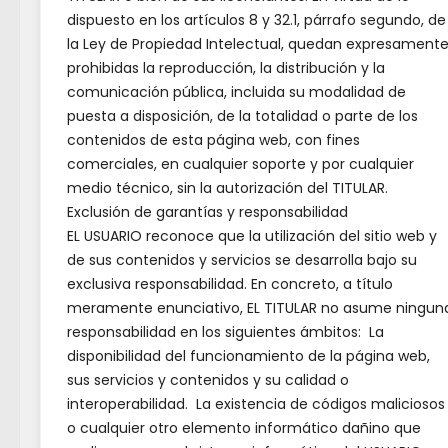
🎾 𝗘𝗹 𝗔𝘆𝘂𝗻𝘁𝗮𝗺𝗶𝗲𝗻𝘁𝗼 𝗱𝗲 𝗩𝗶𝘀𝗼
En es
dispuesto en los artículos 8 y 32.1, párrafo segundo, de
𝗱𝗲𝗹 𝗠𝗮𝗿𝗾𝘂𝗲́𝘀 𝗶𝗻𝗮𝘂𝗴𝘂𝗿𝗮 𝗹𝗮 𝗻𝘂𝗲𝘃𝗮
el ti
la Ley de Propiedad Intelectual, quedan expresament
𝗽𝗶𝘀𝘁𝗮 𝗱𝗲 𝗽𝗮́𝗱𝗲𝗹 𝗰𝘂𝗯𝗶𝗲𝗿𝘁𝗮 👟🏓
prohibidas la reproducción, la distribución y la
nos t
comunicación pública, incluida su modalidad de
𝗘𝗹 𝗜𝗘𝗦 𝗟𝗼𝘀 𝗕𝗮𝘁𝗮𝗻𝗲𝘀 𝗱𝗶𝘀𝗲𝗻̃𝗮 𝗹𝗮
human
puesta a disposición, de la totalidad o parte de los
𝘄𝗲𝗯 𝗱𝗲𝗹 𝗣𝗮𝗹𝗮𝗰𝗶𝗼 𝗱𝗲 𝗩𝗶𝘀𝗼 𝗱𝗲𝗹
últim
contenidos de esta página web, con fines
𝗠𝗮𝗿𝗾𝘂𝗲́𝘀 𝗲𝗻𝗺𝗮𝗿𝗰𝗮𝗱𝗮 𝗲𝗻 𝗹𝗼𝘀 𝟰𝟲𝟴
comerciales, en cualquier soporte y por cualquier
se en
𝗽𝗿𝗼𝘆𝗲𝗰𝘁𝗼𝘀 𝗱𝗲 𝗶𝗻𝗻𝗼𝘃𝗮𝗰𝗶𝗼́𝗻
medio técnico, sin la autorización del TITULAR.
perso
Exclusión de garantías y responsabilidad
𝗲𝗱𝘂𝗰𝗮𝘁𝗶𝘃𝗮
conme
EL USUARIO reconoce que la utilización del sitio web y
de sus contenidos y servicios se desarrolla bajo su
EL TEATRO LLEGA A NUESTRO
magia
exclusiva responsabilidad. En concreto, a título
PUEBLO
meramente enunciativo, EL TITULAR no asume ningun
Apoya
responsabilidad en los siguientes ámbitos: La
Castilla-La Mancha convoca
cread
disponibilidad del funcionamiento de la página web,
becas de formación en Asuntos
sus servicios y contenidos y su calidad o
hacer
Europeos
interoperabilidad. La existencia de códigos maliciosos
desde
o cualquier otro elemento informático dañino que
Programa de formación y