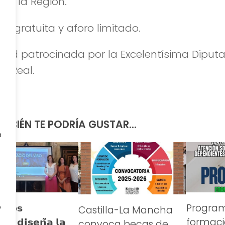
 de la Región.
da gratuita y aforo limitado.
idad patrocinada por la Excelentísima Diput
d Real.
MBIÉN TE PODRÍA GUSTAR...
n
 𝗟𝗼𝘀
Progra
o
Castilla-La Mancha
𝗲𝘀 𝗱𝗶𝘀𝗲𝗻̃𝗮 𝗹𝗮
formaci
convoca becas de