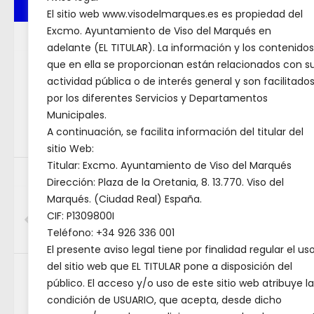
ENTR
SEGUIR:
El sitio web www.visodelmarques.es es propiedad del
Excmo. Ayuntamiento de Viso del Marqués en
SIGUIENTE HISTORIA
adelante (EL TITULAR). La información y los contenidos
Decent
EL
𝗘𝗹 𝗜𝗘𝗦 𝗟𝗼𝘀 𝗕𝗮𝘁𝗮𝗻𝗲𝘀 𝗱𝗶𝘀𝗲𝗻̃𝗮
que en ella se proporcionan están relacionados con s
site
- s
actividad pública o de interés general y son facilitado
𝗹𝗮 𝘄𝗲𝗯 𝗱𝗲𝗹 𝗣𝗮𝗹𝗮𝗰𝗶𝗼 𝗱𝗲 𝗩𝗶𝘀𝗼
por los diferentes Servicios y Departamentos
PU
𝗱𝗲𝗹 𝗠𝗮𝗿𝗾𝘂𝗲́𝘀 𝗲𝗻𝗺𝗮𝗿𝗰𝗮𝗱𝗮 𝗲𝗻
Municipales.
𝗹𝗼𝘀 𝟰𝟲𝟴 𝗽𝗿𝗼𝘆𝗲𝗰𝘁𝗼𝘀 𝗱𝗲
A continuación, se facilita información del titular del
𝗶𝗻𝗻𝗼𝘃𝗮𝗰𝗶𝗼́𝗻 𝗲𝗱𝘂𝗰𝗮𝘁𝗶𝘃𝗮
sitio Web:
POR
AD
Titular: Excmo. Ayuntamiento de Viso del Marqués
HISTORIA PREVIA
Dirección: Plaza de la Oretania, 8. 13.770. Viso del
Castilla-La Mancha convoca
Marqués. (Ciudad Real) España.
CIF: P1309800I
becas de formación en
Teléfono: +34 926 336 001
Asuntos Europeos
El presente aviso legal tiene por finalidad regular el us
del sitio web que EL TITULAR pone a disposición del
Buscar
público. El acceso y/o uso de este sitio web atribuye la
Buscar
condición de USUARIO, que acepta, desde dicho