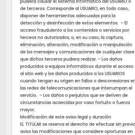
el Día
pudiera causar el sistema informático del USUARIO o
empleo en Atención Sociosanitaria
de terceros. Corresponde al USUARIO, en todo caso,
con inicio en junio de 2026
Entra
disponer de herramientas adecuadas para la
detección y desinfección de estos elementos. - El
acceso fraudulento a los contenidos o servicios por
Activ
terceos no autorizados, o, en su caso, la captura,
Ciuda
eliminación, alteración, modificación o manipulación
de los mensajes y comunicaciones de cualquier clase
que dichos terceros pudiera realizar. - Los daños
producidos a equipos informáticos durante el acceso
al sitio web y los daños producidos a los USUARIOS
TA
cuando tengan su origen en fallos o desconexiones e
las redes de telecomunicaciones que interrumpan el
servicio. - Los daños o perjuicios que se deriven de
circunstancias acaecidas por caso fortuito o fuerza
mayor.
Modificación de este aviso legal y duración
𝗘𝗹 𝗜𝗘
EL TITULAR se reserva el derecho de efectuar sin previ
aviso las modificaciones que considere oportunas en
𝗕𝗮𝘁𝗮𝗻