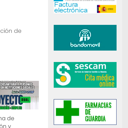
ación de
ma de
ón y