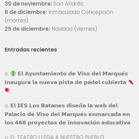
30 de noviembre:
San Andrés.
8 de diciembre:
Inmaculada Concepción
(martes).
25 de diciembre:
Navidad (viernes)
Entradas recientes
𝗘𝗹 𝗔𝘆𝘂𝗻𝘁𝗮𝗺𝗶𝗲𝗻𝘁𝗼 𝗱𝗲 𝗩𝗶𝘀𝗼 𝗱𝗲𝗹 𝗠𝗮𝗿𝗾𝘂𝗲́𝘀
𝗶𝗻𝗮𝘂𝗴𝘂𝗿𝗮 𝗹𝗮 𝗻𝘂𝗲𝘃𝗮 𝗽𝗶𝘀𝘁𝗮 𝗱𝗲 𝗽𝗮́𝗱𝗲𝗹 𝗰𝘂𝗯𝗶𝗲𝗿𝘁𝗮
𝗘𝗹 𝗜𝗘𝗦 𝗟𝗼𝘀 𝗕𝗮𝘁𝗮𝗻𝗲𝘀 𝗱𝗶𝘀𝗲𝗻̃𝗮 𝗹𝗮 𝘄𝗲𝗯 𝗱𝗲𝗹
𝗣𝗮𝗹𝗮𝗰𝗶𝗼 𝗱𝗲 𝗩𝗶𝘀𝗼 𝗱𝗲𝗹 𝗠𝗮𝗿𝗾𝘂𝗲́𝘀 𝗲𝗻𝗺𝗮𝗿𝗰𝗮𝗱𝗮 𝗲𝗻
𝗹𝗼𝘀 𝟰𝟲𝟴 𝗽𝗿𝗼𝘆𝗲𝗰𝘁𝗼𝘀 𝗱𝗲 𝗶𝗻𝗻𝗼𝘃𝗮𝗰𝗶𝗼́𝗻 𝗲𝗱𝘂𝗰𝗮𝘁𝗶𝘃𝗮
EL TEATRO LLEGA A NUESTRO PUEBLO