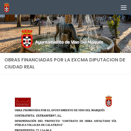
Saltar al contenido
OBRAS FINANCIADAS POR LA EXCMA DIPUTACION DE
CIUDAD REAL
Decentralized crypto trading platform for
retail investors -
the official site
- secure wallet
integration and faster fiat on-ramps.