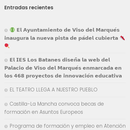
Entradas recientes
𝗘𝗹 𝗔𝘆𝘂𝗻𝘁𝗮𝗺𝗶𝗲𝗻𝘁𝗼 𝗱𝗲 𝗩𝗶𝘀𝗼 𝗱𝗲𝗹 𝗠𝗮𝗿𝗾𝘂𝗲́𝘀
𝗶𝗻𝗮𝘂𝗴𝘂𝗿𝗮 𝗹𝗮 𝗻𝘂𝗲𝘃𝗮 𝗽𝗶𝘀𝘁𝗮 𝗱𝗲 𝗽𝗮́𝗱𝗲𝗹 𝗰𝘂𝗯𝗶𝗲𝗿𝘁𝗮
𝗘𝗹 𝗜𝗘𝗦 𝗟𝗼𝘀 𝗕𝗮𝘁𝗮𝗻𝗲𝘀 𝗱𝗶𝘀𝗲𝗻̃𝗮 𝗹𝗮 𝘄𝗲𝗯 𝗱𝗲𝗹
𝗣𝗮𝗹𝗮𝗰𝗶𝗼 𝗱𝗲 𝗩𝗶𝘀𝗼 𝗱𝗲𝗹 𝗠𝗮𝗿𝗾𝘂𝗲́𝘀 𝗲𝗻𝗺𝗮𝗿𝗰𝗮𝗱𝗮 𝗲𝗻
𝗹𝗼𝘀 𝟰𝟲𝟴 𝗽𝗿𝗼𝘆𝗲𝗰𝘁𝗼𝘀 𝗱𝗲 𝗶𝗻𝗻𝗼𝘃𝗮𝗰𝗶𝗼́𝗻 𝗲𝗱𝘂𝗰𝗮𝘁𝗶𝘃𝗮
EL TEATRO LLEGA A NUESTRO PUEBLO
Castilla-La Mancha convoca becas de
formación en Asuntos Europeos
Programa de formación y empleo en Atención