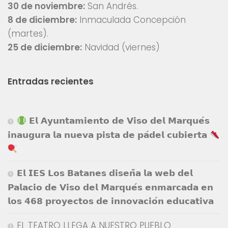
30 de noviembre:
San Andrés.
8 de diciembre:
Inmaculada Concepción
(martes).
25 de diciembre:
Navidad (viernes)
Entradas recientes
𝗘𝗹 𝗔𝘆𝘂𝗻𝘁𝗮𝗺𝗶𝗲𝗻𝘁𝗼 𝗱𝗲 𝗩𝗶𝘀𝗼 𝗱𝗲𝗹 𝗠𝗮𝗿𝗾𝘂𝗲́𝘀
𝗶𝗻𝗮𝘂𝗴𝘂𝗿𝗮 𝗹𝗮 𝗻𝘂𝗲𝘃𝗮 𝗽𝗶𝘀𝘁𝗮 𝗱𝗲 𝗽𝗮́𝗱𝗲𝗹 𝗰𝘂𝗯𝗶𝗲𝗿𝘁𝗮
𝗘𝗹 𝗜𝗘𝗦 𝗟𝗼𝘀 𝗕𝗮𝘁𝗮𝗻𝗲𝘀 𝗱𝗶𝘀𝗲𝗻̃𝗮 𝗹𝗮 𝘄𝗲𝗯 𝗱𝗲𝗹
𝗣𝗮𝗹𝗮𝗰𝗶𝗼 𝗱𝗲 𝗩𝗶𝘀𝗼 𝗱𝗲𝗹 𝗠𝗮𝗿𝗾𝘂𝗲́𝘀 𝗲𝗻𝗺𝗮𝗿𝗰𝗮𝗱𝗮 𝗲𝗻
𝗹𝗼𝘀 𝟰𝟲𝟴 𝗽𝗿𝗼𝘆𝗲𝗰𝘁𝗼𝘀 𝗱𝗲 𝗶𝗻𝗻𝗼𝘃𝗮𝗰𝗶𝗼́𝗻 𝗲𝗱𝘂𝗰𝗮𝘁𝗶𝘃𝗮
EL TEATRO LLEGA A NUESTRO PUEBLO