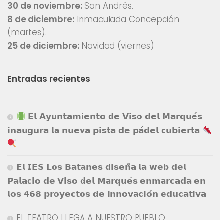
30 de noviembre:
San Andrés.
8 de diciembre:
Inmaculada Concepción
(martes).
25 de diciembre:
Navidad (viernes)
Entradas recientes
𝗘𝗹 𝗔𝘆𝘂𝗻𝘁𝗮𝗺𝗶𝗲𝗻𝘁𝗼 𝗱𝗲 𝗩𝗶𝘀𝗼 𝗱𝗲𝗹 𝗠𝗮𝗿𝗾𝘂𝗲́𝘀
𝗶𝗻𝗮𝘂𝗴𝘂𝗿𝗮 𝗹𝗮 𝗻𝘂𝗲𝘃𝗮 𝗽𝗶𝘀𝘁𝗮 𝗱𝗲 𝗽𝗮́𝗱𝗲𝗹 𝗰𝘂𝗯𝗶𝗲𝗿𝘁𝗮
𝗘𝗹 𝗜𝗘𝗦 𝗟𝗼𝘀 𝗕𝗮𝘁𝗮𝗻𝗲𝘀 𝗱𝗶𝘀𝗲𝗻̃𝗮 𝗹𝗮 𝘄𝗲𝗯 𝗱𝗲𝗹
𝗣𝗮𝗹𝗮𝗰𝗶𝗼 𝗱𝗲 𝗩𝗶𝘀𝗼 𝗱𝗲𝗹 𝗠𝗮𝗿𝗾𝘂𝗲́𝘀 𝗲𝗻𝗺𝗮𝗿𝗰𝗮𝗱𝗮 𝗲𝗻
𝗹𝗼𝘀 𝟰𝟲𝟴 𝗽𝗿𝗼𝘆𝗲𝗰𝘁𝗼𝘀 𝗱𝗲 𝗶𝗻𝗻𝗼𝘃𝗮𝗰𝗶𝗼́𝗻 𝗲𝗱𝘂𝗰𝗮𝘁𝗶𝘃𝗮
EL TEATRO LLEGA A NUESTRO PUEBLO