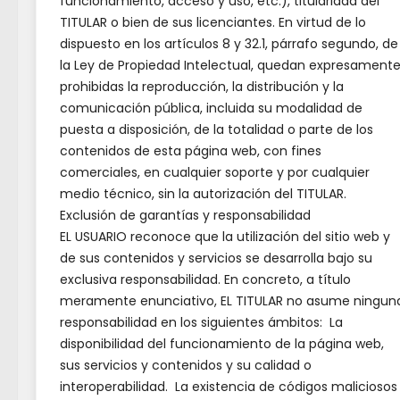
funcionamiento, acceso y uso, etc.), titularidad del
𝗱𝗲𝗹 𝗠𝗮𝗿𝗾𝘂𝗲́𝘀 𝗶𝗻𝗮𝘂𝗴𝘂𝗿𝗮 𝗹𝗮 𝗻𝘂𝗲𝘃𝗮
​Los 
TITULAR o bien de sus licenciantes. En virtud de lo
𝗽𝗶𝘀𝘁𝗮 𝗱𝗲 𝗽𝗮́𝗱𝗲𝗹 𝗰𝘂𝗯𝗶𝗲𝗿𝘁𝗮 👟🏓
dispuesto en los artículos 8 y 32.1, párrafo segundo, de
de ju
la Ley de Propiedad Intelectual, quedan expresament
𝗘𝗹 𝗜𝗘𝗦 𝗟𝗼𝘀 𝗕𝗮𝘁𝗮𝗻𝗲𝘀 𝗱𝗶𝘀𝗲𝗻̃𝗮 𝗹𝗮
www.
prohibidas la reproducción, la distribución y la
𝘄𝗲𝗯 𝗱𝗲𝗹 𝗣𝗮𝗹𝗮𝗰𝗶𝗼 𝗱𝗲 𝗩𝗶𝘀𝗼 𝗱𝗲𝗹
comunicación pública, incluida su modalidad de
𝗠𝗮𝗿𝗾𝘂𝗲́𝘀 𝗲𝗻𝗺𝗮𝗿𝗰𝗮𝗱𝗮 𝗲𝗻 𝗹𝗼𝘀 𝟰𝟲𝟴
​Entr
puesta a disposición, de la totalidad o parte de los
𝗽𝗿𝗼𝘆𝗲𝗰𝘁𝗼𝘀 𝗱𝗲 𝗶𝗻𝗻𝗼𝘃𝗮𝗰𝗶𝗼́𝗻
años,
contenidos de esta página web, con fines
𝗲𝗱𝘂𝗰𝗮𝘁𝗶𝘃𝗮
comerciales, en cualquier soporte y por cualquier
grado
medio técnico, sin la autorización del TITULAR.
cursa
EL TEATRO LLEGA A NUESTRO
Exclusión de garantías y responsabilidad
PUEBLO
EL USUARIO reconoce que la utilización del sitio web y
​El p
de sus contenidos y servicios se desarrolla bajo su
Castilla-La Mancha convoca
exclusiva responsabilidad. En concreto, a título
Unión
meramente enunciativo, EL TITULAR no asume ningun
becas de formación en Asuntos
entre
responsabilidad en los siguientes ámbitos: La
Europeos
disponibilidad del funcionamiento de la página web,
​Esta
sus servicios y contenidos y su calidad o
Programa de formación y
que b
interoperabilidad. La existencia de códigos maliciosos
empleo en Atención Sociosanitaria