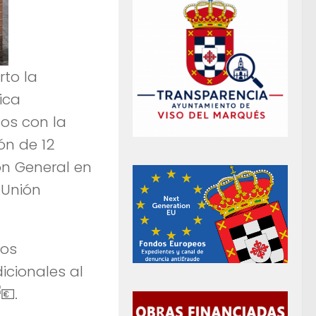
rto la
ica
os con la
ón de 12
ón General en
 Unión
tos
cionales al
.