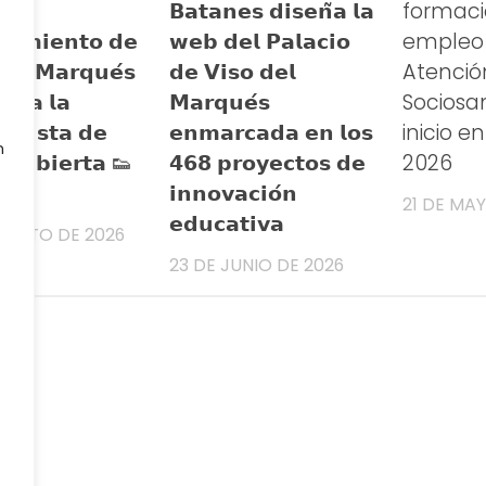
𝗕𝗮𝘁𝗮𝗻𝗲𝘀 𝗱𝗶𝘀𝗲𝗻̃𝗮 𝗹𝗮
formaci
𝘄𝗲𝗯 𝗱𝗲𝗹 𝗣𝗮𝗹𝗮𝗰𝗶𝗼
empleo
𝗮𝗺𝗶𝗲𝗻𝘁𝗼 𝗱𝗲
𝗱𝗲 𝗩𝗶𝘀𝗼 𝗱𝗲𝗹
Atenció
𝗱𝗲𝗹 𝗠𝗮𝗿𝗾𝘂𝗲́𝘀
𝗠𝗮𝗿𝗾𝘂𝗲́𝘀
Sociosan
𝘂𝗿𝗮 𝗹𝗮
𝗲𝗻𝗺𝗮𝗿𝗰𝗮𝗱𝗮 𝗲𝗻 𝗹𝗼𝘀
inicio e
 𝗽𝗶𝘀𝘁𝗮 𝗱𝗲
n
𝟰𝟲𝟴 𝗽𝗿𝗼𝘆𝗲𝗰𝘁𝗼𝘀 𝗱𝗲
2026
𝗹 𝗰𝘂𝗯𝗶𝗲𝗿𝘁𝗮 👟
𝗶𝗻𝗻𝗼𝘃𝗮𝗰𝗶𝗼́𝗻
21 DE MA
𝗲𝗱𝘂𝗰𝗮𝘁𝗶𝘃𝗮
GOSTO DE 2026
23 DE JUNIO DE 2026