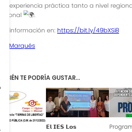
na experiencia práctica tanto a nivel regio
nacional
.
ás información en:
https://bit.ly/49bXSi8
odelMarqués
MBIÉN TE PODRÍA GUSTAR...
n
𝗘𝗹 𝗜𝗘𝗦 𝗟𝗼𝘀
Progra
o