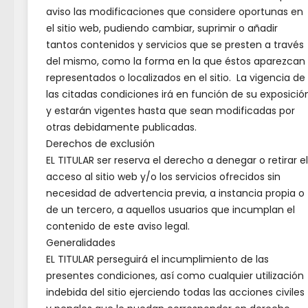
🎾 𝗘𝗹
aviso las modificaciones que considere oportunas en
𝗔𝘆𝘂𝗻
el sitio web, pudiendo cambiar, suprimir o añadir
𝗩𝗶𝘀𝗼 
tantos contenidos y servicios que se presten a través
del mismo, como la forma en la que éstos aparezcan
𝗶𝗻𝗮𝘂
representados o localizados en el sitio. La vigencia de
𝗻𝘂𝗲𝘃
las citadas condiciones irá en función de su exposició
𝗽𝗮́𝗱𝗲
y estarán vigentes hasta que sean modificadas por
🏓
otras debidamente publicadas.
Derechos de exclusión
5 DE A
EL TITULAR ser reserva el derecho a denegar o retirar el
acceso al sitio web y/o los servicios ofrecidos sin
necesidad de advertencia previa, a instancia propia o
de un tercero, a aquellos usuarios que incumplan el
contenido de este aviso legal.
Generalidades
EL TITULAR perseguirá el incumplimiento de las
presentes condiciones, así como cualquier utilización
indebida del sitio ejerciendo todas las acciones civiles