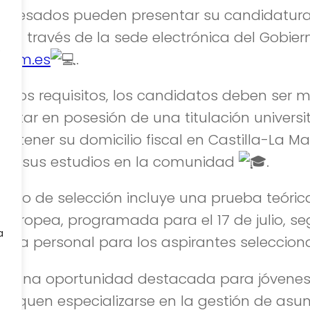
interesados pueden presentar su candidatura 
lio a través de la sede electrónica del Gobier
e
jccm.es
.
e otros requisitos, los candidatos deben ser
 estar en posesión de una titulación universi
 y tener su domicilio fiscal en Castilla-La 
do sus estudios en la comunidad
.
roceso de selección incluye una prueba teóric
 Europea, programada para el 17 de julio, s
a
vista personal para los aspirantes seleccio
 es una oportunidad destacada para jóvene
usquen especializarse en la gestión de asu