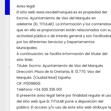
Aviso legal
ENTR
SEGUIR:
El sitio web www.visodelmarques.es es propiedad del
Excmo. Ayuntamiento de Viso del Marqués en
SIGUIENTE HISTORIA
adelante (EL TITULAR). La información y los contenidos
Decent
Ca
EL TEATRO LLEGA A NUESTRO
que en ella se proporcionan están relacionados con s
site
- s
actividad pública o de interés general y son facilitado
PUEBLO
por los diferentes Servicios y Departamentos
co
Municipales.
HISTORIA PREVIA
A continuación, se facilita información del titular del
Programa de formación y
sitio Web:
fo
empleo en Atención
Titular: Excmo. Ayuntamiento de Viso del Marqués
Sociosanitaria con inicio en
Dirección: Plaza de la Oretania, 8. 13.770. Viso del
junio de 2026
Marqués. (Ciudad Real) España.
Eu
CIF: P1309800I
Teléfono: +34 926 336 001
Buscar
El presente aviso legal tiene por finalidad regular el us
Buscar
POR
AD
del sitio web que EL TITULAR pone a disposición del
público. El acceso y/o uso de este sitio web atribuye la