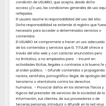
condición de USUARIO, que acepta, desde dicho
FESTIVOS CLM Y LOCALES 2026
acceso y/o uso, las condiciones generales de uso aqu
reflejadas.
1 de enero:
Año Nuevo (jueves).
El usuario asume la responsabilidad del uso del sitio.
6 de enero:
Epifanía del
Dicha responsabilidad se extiende al registro que fues
necesario para acceder a determinados servicios o
Señor/Reyes (martes).
contenidos.
2 de abril:
Jueves Santo (jueves).
El USUARIO se compromete a hacer un uso adecuado
3 de abril:
Viernes Santo
de los contenidos y servicios que EL TITULAR ofrece a
(viernes).o
través del sitio web y con carácter enunciativo pero
6 de abril:
Lunes de Pascua (lunes
no limitativo, a no emplearlos para: - Incurrir en
- festivo regional).
actividades ilícitas, ilegales o contrarias a la buena fe 
1 de mayo:
Fiesta del Trabajo
al orden público. - Difundir contenidos o propaganda
(viernes)
racista, xenófoba, pornográfico-ilegal, de apología del
terrorismo o atentatoria contra los derechos
4 de junio:
Corpus Christi (jueves -
humanos. - Provocar daños en los sistemas físicos y
festivo regional, sustituye al 6 de
lógicos del prestador de servicios de la sociedad de la
diciembre).
información, sus clientes, de sus proveedores o de
24 de julio:
Santiago.
terceras personas, introducir o difundir en la red virus