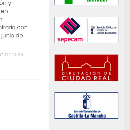
ón y
 en
n
itaria con
n junio de
YO DE 2026