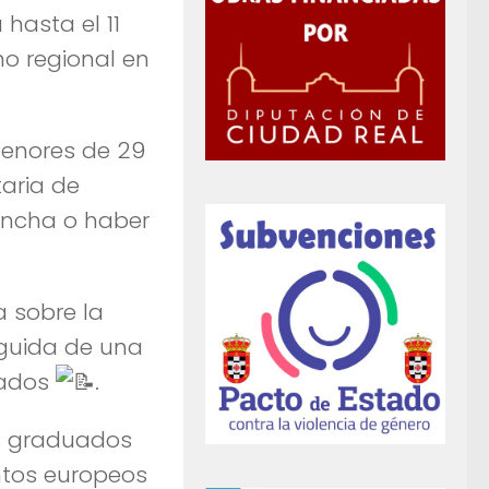
hasta el 11
no regional en
 menores de 29
taria de
Mancha o haber
a sobre la
eguida de una
nados
.
s graduados
ntos europeos