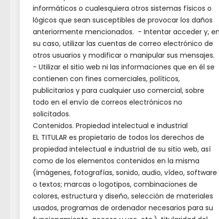
15 de agosto:
Asunción de la
informáticos o cualesquiera otros sistemas físicos o
Virgen (sábado).
lógicos que sean susceptibles de provocar los daños
12 de octubre:
Fiesta Nacional de
anteriormente mencionados. - Intentar acceder y, e
España (lunes).
su caso, utilizar las cuentas de correo electrónico de
​La D
otros usuarios y modificar o manipular sus mensajes.
2 de noviembre:
Fiesta de Todos
convo
- Utilizar el sitio web ni las informaciones que en él se
los Santos (lunes, traslada el 1 de
contienen con fines comerciales, políticos,
desti
noviembre).
publicitarios y para cualquier uso comercial, sobre
30 de noviembre:
San Andrés.
Unión
todo en el envío de correos electrónicos no
8 de diciembre:
Inmaculada
meses
solicitados.
Concepción (martes).
Contenidos. Propiedad intelectual e industrial
Toled
25 de diciembre:
Navidad (viernes)
EL TITULAR es propietario de todos los derechos de
Europ
propiedad intelectual e industrial de su sitio web, así
como de los elementos contenidos en la misma
Entradas recientes
​La d
(imágenes, fotografías, sonido, audio, vídeo, software
o textos; marcas o logotipos, combinaciones de
mensu
colores, estructura y diseño, selección de materiales
mes d
🎾 𝗘𝗹 𝗔𝘆𝘂𝗻𝘁𝗮𝗺𝗶𝗲𝗻𝘁𝗼 𝗱𝗲 𝗩𝗶𝘀𝗼
usados, programas de ordenador necesarios para su