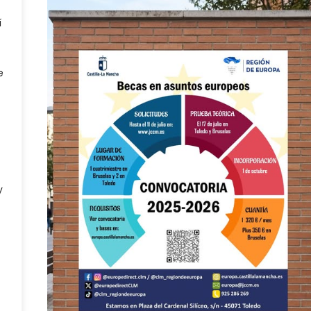
í
e
y