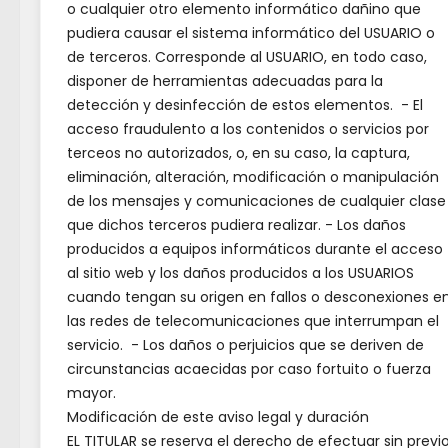
o cualquier otro elemento informático dañino que
con u
con inicio en junio de 2026
pudiera causar el sistema informático del USUARIO o
inter
de terceros. Corresponde al USUARIO, en todo caso,
disponer de herramientas adecuadas para la
M
detección y desinfección de estos elementos. - El
acceso fraudulento a los contenidos o servicios por
#Vis
terceos no autorizados, o, en su caso, la captura,
eliminación, alteración, modificación o manipulación
de los mensajes y comunicaciones de cualquier clase
que dichos terceros pudiera realizar. - Los daños
producidos a equipos informáticos durante el acceso
TA
al sitio web y los daños producidos a los USUARIOS
cuando tengan su origen en fallos o desconexiones e
las redes de telecomunicaciones que interrumpan el
servicio. - Los daños o perjuicios que se deriven de
circunstancias acaecidas por caso fortuito o fuerza
mayor.
Modificación de este aviso legal y duración
EL TITULAR se reserva el derecho de efectuar sin previ