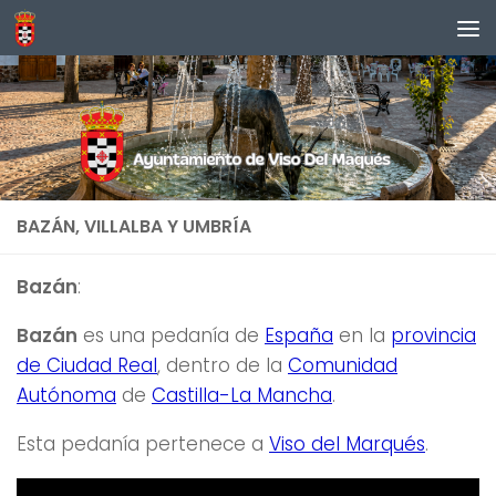
Saltar al contenido
BAZÁN, VILLALBA Y UMBRÍA
Decentralized crypto trading platform for
Bazán
:
retail investors -
the official site
- secure wallet
Bazán
es una pedanía de
España
en la
provincia
integration and faster fiat on-ramps.
de Ciudad Real
, dentro de la
Comunidad
Autónoma
de
Castilla-La Mancha
.
Esta pedanía pertenece a
Viso del Marqués
.