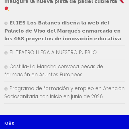
𝗶𝗻𝗮𝘂𝗴𝘂𝗿𝗮 𝗹𝗮 𝗻𝘂𝗲𝘃𝗮 𝗽𝗶𝘀𝘁𝗮 𝗱𝗲 𝗽𝗮́𝗱𝗲𝗹 𝗰𝘂𝗯𝗶𝗲𝗿𝘁𝗮
𝗘𝗹 𝗜𝗘𝗦 𝗟𝗼𝘀 𝗕𝗮𝘁𝗮𝗻𝗲𝘀 𝗱𝗶𝘀𝗲𝗻̃𝗮 𝗹𝗮 𝘄𝗲𝗯 𝗱𝗲𝗹
𝗣𝗮𝗹𝗮𝗰𝗶𝗼 𝗱𝗲 𝗩𝗶𝘀𝗼 𝗱𝗲𝗹 𝗠𝗮𝗿𝗾𝘂𝗲́𝘀 𝗲𝗻𝗺𝗮𝗿𝗰𝗮𝗱𝗮 𝗲𝗻
𝗹𝗼𝘀 𝟰𝟲𝟴 𝗽𝗿𝗼𝘆𝗲𝗰𝘁𝗼𝘀 𝗱𝗲 𝗶𝗻𝗻𝗼𝘃𝗮𝗰𝗶𝗼́𝗻 𝗲𝗱𝘂𝗰𝗮𝘁𝗶𝘃𝗮
EL TEATRO LLEGA A NUESTRO PUEBLO
Castilla-La Mancha convoca becas de
formación en Asuntos Europeos
Programa de formación y empleo en Atención
Sociosanitaria con inicio en junio de 2026
MÁS