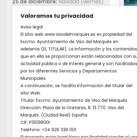
25 de diciembre:
Navidad (viernes)
Valoramos tu privacidad
Plaza 
Entradas recientes
Aviso legal
El sitio web www.visodelmarques.es es propiedad del
Es un
Excmo. Ayuntamiento de Viso del Marqués en
🎾 𝗘𝗹 𝗔𝘆𝘂𝗻𝘁𝗮𝗺𝗶𝗲𝗻𝘁𝗼 𝗱𝗲 𝗩𝗶𝘀𝗼
con d
adelante (EL TITULAR). La información y los contenidos
𝗱𝗲𝗹 𝗠𝗮𝗿𝗾𝘂𝗲́𝘀 𝗶𝗻𝗮𝘂𝗴𝘂𝗿𝗮 𝗹𝗮 𝗻𝘂𝗲𝘃𝗮
que en ella se proporcionan están relacionados con s
temas
𝗽𝗶𝘀𝘁𝗮 𝗱𝗲 𝗽𝗮́𝗱𝗲𝗹 𝗰𝘂𝗯𝗶𝗲𝗿𝘁𝗮 👟🏓
actividad pública o de interés general y son facilitado
ajedr
por los diferentes Servicios y Departamentos
𝗘𝗹 𝗜𝗘𝗦 𝗟𝗼𝘀 𝗕𝗮𝘁𝗮𝗻𝗲𝘀 𝗱𝗶𝘀𝗲𝗻̃𝗮 𝗹𝗮
Municipales.
Se co
𝘄𝗲𝗯 𝗱𝗲𝗹 𝗣𝗮𝗹𝗮𝗰𝗶𝗼 𝗱𝗲 𝗩𝗶𝘀𝗼 𝗱𝗲𝗹
A continuación, se facilita información del titular del
y ter
sitio Web:
𝗠𝗮𝗿𝗾𝘂𝗲́𝘀 𝗲𝗻𝗺𝗮𝗿𝗰𝗮𝗱𝗮 𝗲𝗻 𝗹𝗼𝘀 𝟰𝟲𝟴
Titular: Excmo. Ayuntamiento de Viso del Marqués
𝗽𝗿𝗼𝘆𝗲𝗰𝘁𝗼𝘀 𝗱𝗲 𝗶𝗻𝗻𝗼𝘃𝗮𝗰𝗶𝗼́𝗻
de ag
Dirección: Plaza de la Oretania, 8. 13.770. Viso del
𝗲𝗱𝘂𝗰𝗮𝘁𝗶𝘃𝗮
tamañ
Marqués. (Ciudad Real) España.
CIF: P1309800I
EL TEATRO LLEGA A NUESTRO
Desta
Teléfono: +34 926 336 001
PUEBLO