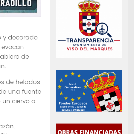
o y decorado
e evocan
tablero de
n.
os de helados
ide una fuente
 un ciervo a
azán,