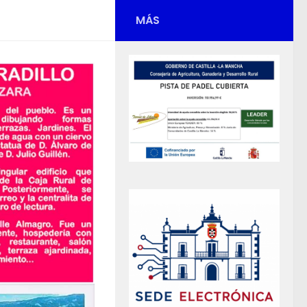
MÁS
s -
the official
.