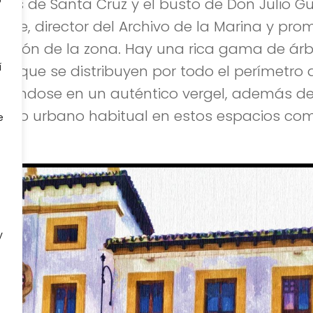
o
és de Santa Cruz y el busto de Don Julio Gui
ante, director del Archivo de la Marina y pro
ación de la zona. Hay una rica gama de árb
í
as que se distribuyen por todo el perímetro 
rtiéndose en un auténtico vergel, además d
iario urbano habitual en estos espacios co
e
as…
y