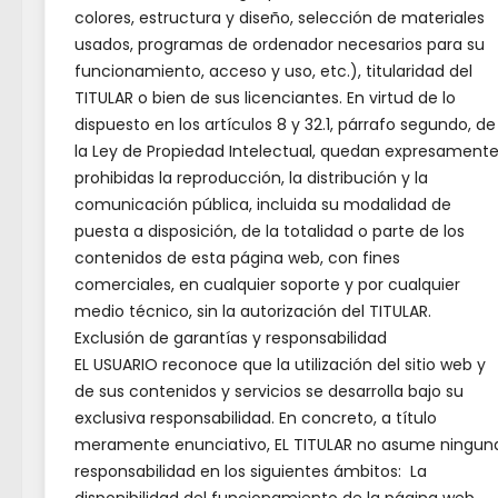
colores, estructura y diseño, selección de materiales
Ahorr
usados, programas de ordenador necesarios para su
se co
funcionamiento, acceso y uso, etc.), titularidad del
TITULAR o bien de sus licenciantes. En virtud de lo
A fina
dispuesto en los artículos 8 y 32.1, párrafo segundo, de
la Ley de Propiedad Intelectual, quedan expresament
Bibli
prohibidas la reproducción, la distribución y la
mader
comunicación pública, incluida su modalidad de
con u
puesta a disposición, de la totalidad o parte de los
contenidos de esta página web, con fines
dinte
comerciales, en cualquier soporte y por cualquier
torre
medio técnico, sin la autorización del TITULAR.
puert
Exclusión de garantías y responsabilidad
EL USUARIO reconoce que la utilización del sitio web y
de sus contenidos y servicios se desarrolla bajo su
exclusiva responsabilidad. En concreto, a título
meramente enunciativo, EL TITULAR no asume ningun
responsabilidad en los siguientes ámbitos: La