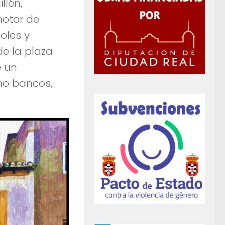
llén,
motor de
oles y
de la plaza
e un
mo bancos,