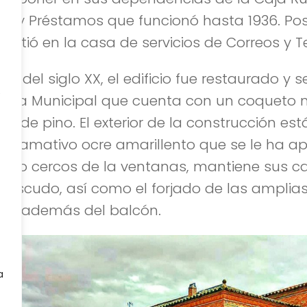
os y Préstamos que funcionó hasta 1936. Pos
nvirtió en la casa de servicios de Correos y T
les del siglo XX, el edificio fue restaurado y s
e
oteca Municipal que cuenta con un coqueto m
a de pino. El exterior de la construcción es
n llamativo ocre amarillento que se le ha ap
les o cercos de la ventanas, mantiene sus ca
 y escudo, así como el forjado de las amplia
as, además del balcón.
a