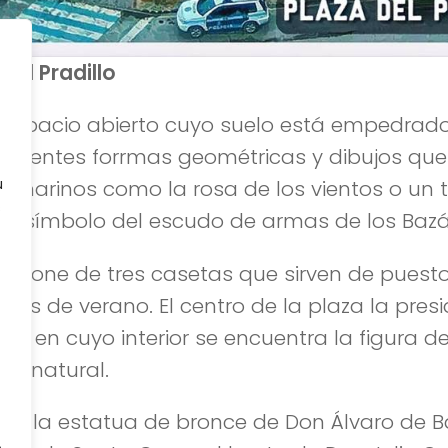
del Pradillo
 espacio abierto cuyo suelo está empedrad
iferentes forrmas geométricas y dibujos qu
u
 marinos como la rosa de los vientos o un 
s
ez, símbolo del escudo de armas de los Bazá
mpone de tres casetas que sirven de puest
razas de verano. El centro de la plaza la pres
ua en cuyo interior se encuentra la figura de
o natural.
ca la estatua de bronce de Don Álvaro de B