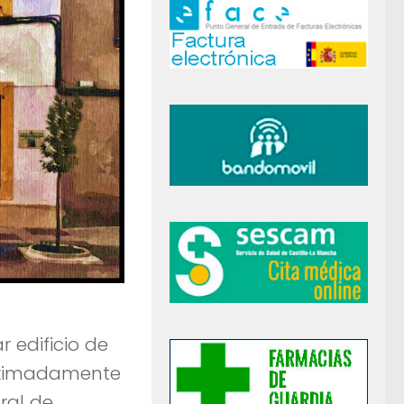
r edificio de
roximadamente
ral de