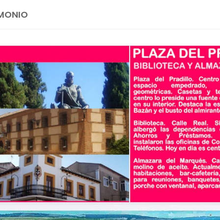
MONIO
ralized crypto trading platform for retail investor
ecure wallet integration and faster fiat on-ramps