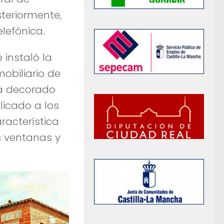
teriormente,
elefónica.
e instaló la
obiliario de
tá decorado
licado a los
racterística
s ventanas y