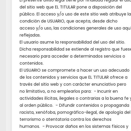
El presente aviso legal tiene por finalidad regular el us
marqu
del sitio web que EL TITULAR pone a disposición del
almir
Castilla-La Mancha convoca
público. El acceso y/o uso de este sitio web atribuye la
becas de formación en Asuntos
orden
condición de USUARIO, que acepta, desde dicho
Europeos
acceso y/o uso, las condiciones generales de uso aqu
plant
reflejadas.
convi
Programa de formación y
El usuario asume la responsabilidad del uso del sitio.
mobil
empleo en Atención Sociosanitaria
Dicha responsabilidad se extiende al registro que fues
necesario para acceder a determinados servicios o
con inicio en junio de 2026
farol
contenidos.
El USUARIO se compromete a hacer un uso adecuado
de los contenidos y servicios que EL TITULAR ofrece a
través del sitio web y con carácter enunciativo pero
no limitativo, a no emplearlos para: - Incurrir en
actividades ilícitas, ilegales o contrarias a la buena fe 
al orden público. - Difundir contenidos o propaganda
racista, xenófoba, pornográfico-ilegal, de apología del
terrorismo o atentatoria contra los derechos
humanos. - Provocar daños en los sistemas físicos y