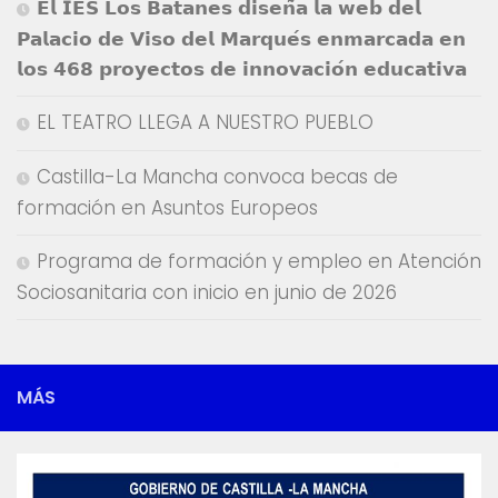
𝗘𝗹 𝗜𝗘𝗦 𝗟𝗼𝘀 𝗕𝗮𝘁𝗮𝗻𝗲𝘀 𝗱𝗶𝘀𝗲𝗻̃𝗮 𝗹𝗮 𝘄𝗲𝗯 𝗱𝗲𝗹
𝗣𝗮𝗹𝗮𝗰𝗶𝗼 𝗱𝗲 𝗩𝗶𝘀𝗼 𝗱𝗲𝗹 𝗠𝗮𝗿𝗾𝘂𝗲́𝘀 𝗲𝗻𝗺𝗮𝗿𝗰𝗮𝗱𝗮 𝗲𝗻
𝗹𝗼𝘀 𝟰𝟲𝟴 𝗽𝗿𝗼𝘆𝗲𝗰𝘁𝗼𝘀 𝗱𝗲 𝗶𝗻𝗻𝗼𝘃𝗮𝗰𝗶𝗼́𝗻 𝗲𝗱𝘂𝗰𝗮𝘁𝗶𝘃𝗮
EL TEATRO LLEGA A NUESTRO PUEBLO
Castilla-La Mancha convoca becas de
formación en Asuntos Europeos
Programa de formación y empleo en Atención
Sociosanitaria con inicio en junio de 2026
MÁS