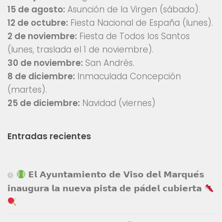
15 de agosto:
Asunción de la Virgen (sábado).
12 de octubre:
Fiesta Nacional de España (lunes).
2 de noviembre:
Fiesta de Todos los Santos
(lunes, traslada el 1 de noviembre).
30 de noviembre:
San Andrés.
8 de diciembre:
Inmaculada Concepción
(martes).
25 de diciembre:
Navidad (viernes)
Entradas recientes
𝗘𝗹 𝗔𝘆𝘂𝗻𝘁𝗮𝗺𝗶𝗲𝗻𝘁𝗼 𝗱𝗲 𝗩𝗶𝘀𝗼 𝗱𝗲𝗹 𝗠𝗮𝗿𝗾𝘂𝗲́𝘀
𝗶𝗻𝗮𝘂𝗴𝘂𝗿𝗮 𝗹𝗮 𝗻𝘂𝗲𝘃𝗮 𝗽𝗶𝘀𝘁𝗮 𝗱𝗲 𝗽𝗮́𝗱𝗲𝗹 𝗰𝘂𝗯𝗶𝗲𝗿𝘁𝗮