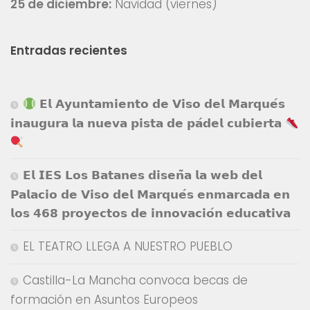
25 de diciembre:
Navidad (viernes)
Entradas recientes
𝗘𝗹 𝗔𝘆𝘂𝗻𝘁𝗮𝗺𝗶𝗲𝗻𝘁𝗼 𝗱𝗲 𝗩𝗶𝘀𝗼 𝗱𝗲𝗹 𝗠𝗮𝗿𝗾𝘂𝗲́𝘀
𝗶𝗻𝗮𝘂𝗴𝘂𝗿𝗮 𝗹𝗮 𝗻𝘂𝗲𝘃𝗮 𝗽𝗶𝘀𝘁𝗮 𝗱𝗲 𝗽𝗮́𝗱𝗲𝗹 𝗰𝘂𝗯𝗶𝗲𝗿𝘁𝗮
𝗘𝗹 𝗜𝗘𝗦 𝗟𝗼𝘀 𝗕𝗮𝘁𝗮𝗻𝗲𝘀 𝗱𝗶𝘀𝗲𝗻̃𝗮 𝗹𝗮 𝘄𝗲𝗯 𝗱𝗲𝗹
𝗣𝗮𝗹𝗮𝗰𝗶𝗼 𝗱𝗲 𝗩𝗶𝘀𝗼 𝗱𝗲𝗹 𝗠𝗮𝗿𝗾𝘂𝗲́𝘀 𝗲𝗻𝗺𝗮𝗿𝗰𝗮𝗱𝗮 𝗲𝗻
𝗹𝗼𝘀 𝟰𝟲𝟴 𝗽𝗿𝗼𝘆𝗲𝗰𝘁𝗼𝘀 𝗱𝗲 𝗶𝗻𝗻𝗼𝘃𝗮𝗰𝗶𝗼́𝗻 𝗲𝗱𝘂𝗰𝗮𝘁𝗶𝘃𝗮
EL TEATRO LLEGA A NUESTRO PUEBLO
Castilla-La Mancha convoca becas de
formación en Asuntos Europeos